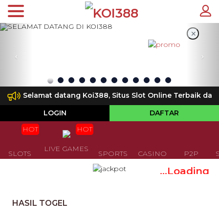
Previous
Nex
✕
Selamat datang Koi388, Situs Slot Online Terbaik da
LOGIN
DAFTAR
HOT
HOT
LIVE GAMES
SLOTS
SPORTS
CASINO
P2P
...Loading
HASIL TOGEL