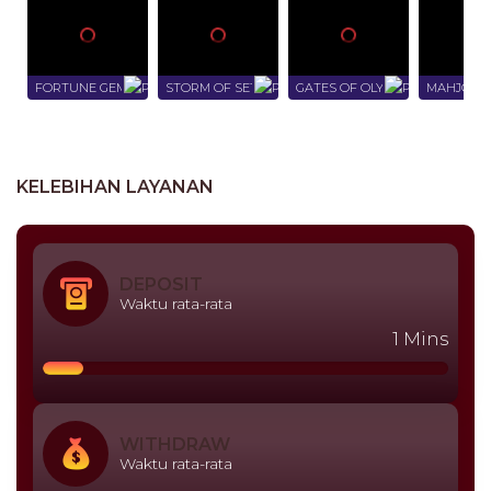
FORTUNE GEMS 500
STORM OF SETH 2
GATES OF OLYMPUS SUPER SC
MAHJONG 
KELEBIHAN LAYANAN
DEPOSIT
Waktu rata-rata
1 Mins
10%
Complete
WITHDRAW
Waktu rata-rata