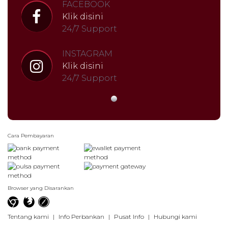
FACEBOOK
Klik disini
24/7 Support
INSTAGRAM
Klik disini
24/7 Support
Cara Pembayaran
Browser yang Disarankan
Tentang kami
|
Info Perbankan
|
Pusat Info
|
Hubungi kami