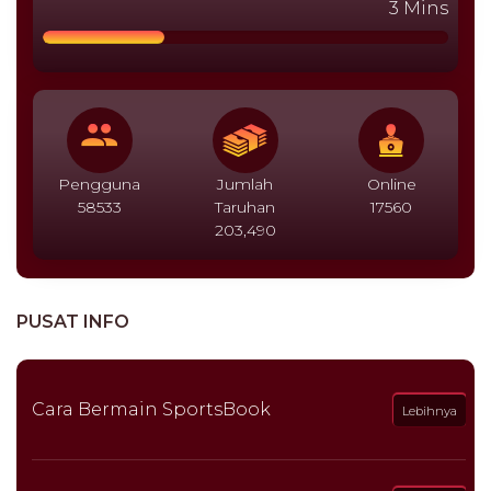
3 Mins
30%
Complete
Pengguna
Jumlah
Online
58533
Taruhan
17560
203,490
PUSAT INFO
Cara Bermain SportsBook
Lebihnya