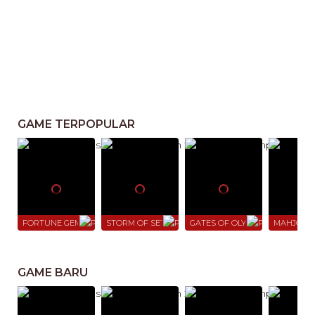
GAME TERPOPULAR
FORTUNE GEMS 500
STORM OF SETH 2
GATES OF OLYMPUS SUPER SC
MAHJONG 
GAME BARU